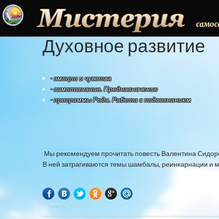
самос
Духовное
развитие
-
эмоции и чувства
-
самопознание. Предназначение
-
программы Рода. Работа с подсознанием
Мы рекомендуем прочитать повесть Валентина Сидоро
В ней затрагиваются темы шамбалы, реинкарнации и 
Social Like