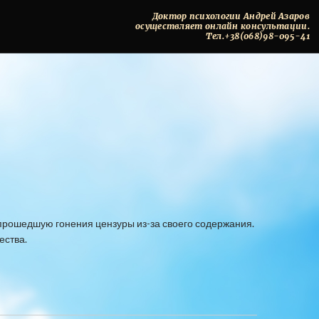
Доктор
психологии
Андрей
Азаров
осуществляет
онлайн
консультации.
Тел.+38(068)98-095-41
и прошедшую гонения цензуры из-за своего содержания.
ества.