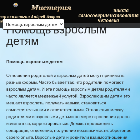
школа
самосовершенствования
тор
психологии
Андрей
Азаров
человека
твляет
онлайн
консультации.
Помощь
взрослым
Тел.+38(068)98-095-41
детям
Помощь взрослым детям
Отношения родителей и взрослых детей могут принимать
разные формы. Часто бывает так, что родители помогают
взрослым детям. И эта помощь взрослым детям родителями
часто является медвежьей услугой. Взрослеющим детям это
мешает взрослеть, получать навыки, становиться
самостоятельными и ответственными. Отношения между
родителями и взрослыми детьми по мере взросления должы
изменяться, корректироваться. Должна происходить
сепарация, отделение, получение независимости, обретение
своего опыта. Взрослые дети и родители взаимоотношения