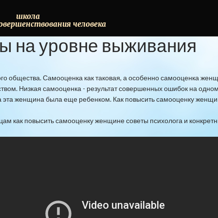
школа
овершенствования
человека
ны
на
уровне
выживания
о общества. Самооценка как таковая, а особенно самооценка женщ
ом. Низкая самооценка - результат совершенных ошибок на одном и
а эта женщина была еще ребенком. Как повысить самооценку женщи
цам как повысить самооценку женщине советы психолога и конкрет