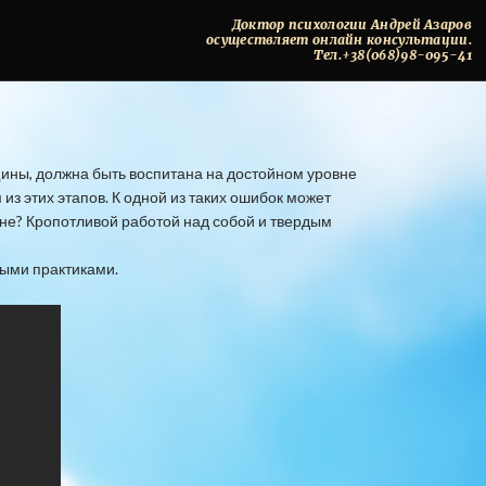
Доктор
психологии
Андрей
Азаров
осуществляет
онлайн
консультации.
Тел.+38(068)98-095-41
ины, должна быть воспитана на достойном уровне
з этих этапов. К одной из таких ошибок может
не? Кропотливой работой над собой и твердым
ными практиками.